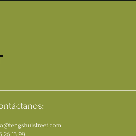
ontáctanos:
fo@fengshuistreet.com
6 26 13 99